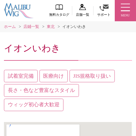
無料カタログ
店舗一覧
サポート
MENU
ホーム
>
店鋪一覧
>
東北
>
イオンいわき
イオンいわき
試着室完備
医療向け
JIS規格取り扱い
長さ・色など豊富なスタイル
ウィッグ初心者大歓迎