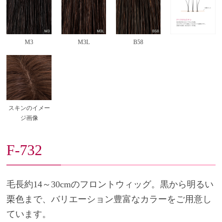
M3
M3L
B58
スキンのイメー
ジ画像
F-732
毛長約14～30cmのフロントウィッグ。黒から明るい
栗色まで、バリエーション豊富なカラーをご用意し
ています。