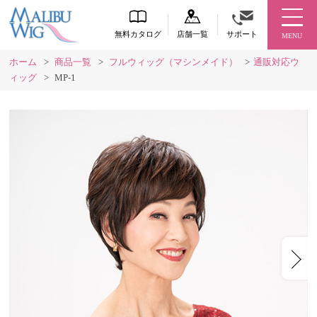
無料カタログ
店舗一覧
サポート
MENU
ホーム
>
商品一覧
>
フルウィッグ（マシンメイド）
>
通販対応ウ
ィッグ
>
MP-1